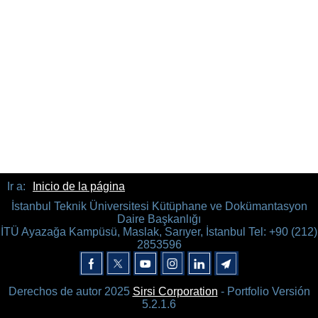
Ir a:
Inicio de la página
İstanbul Teknik Üniversitesi Kütüphane ve Dokümantasyon
Daire Başkanlığı
İTÜ Ayazağa Kampüsü, Maslak, Sarıyer, İstanbul Tel: +90 (212)
2853596
Derechos de autor 2025
Sirsi Corporation
- Portfolio Versión
5.2.1.6