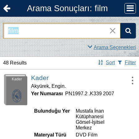
Arama Sonuçları: film
Arama:
Use the 
Arama Seçenekleri
Sort
Filter
48 Results
Kader
Kader
Akyürek, Engin.
Yer Numarası
PN1997.2 .K339 2007
Bulunduğu Yer
Mustafa İnan
Kütüphanesi
Görsel-İşitsel
Merkez
Materyal Türü
DVD Film