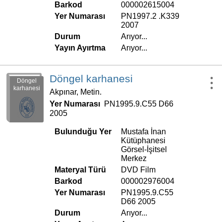
Barkod
000002615004
Yer Numarası
PN1997.2 .K339
2007
Durum
Arıyor...
Yayın Ayırtma
Arıyor...
Döngel karhanesi
Döngel
karhanesi
Akpınar, Metin.
Yer Numarası
PN1995.9.C55 D66
2005
Bulunduğu Yer
Mustafa İnan
Kütüphanesi
Görsel-İşitsel
Merkez
Materyal Türü
DVD Film
Barkod
000002976004
Yer Numarası
PN1995.9.C55
D66 2005
Durum
Arıyor...