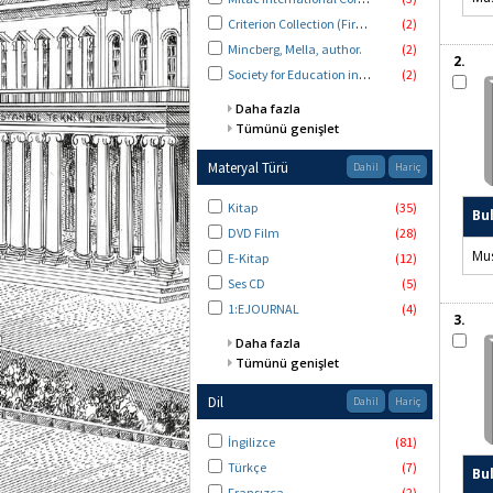
Criterion Collection (Firm)
(2)
Mincberg, Mella, author.
(2)
2.
Society for Education in Film and Television.
(2)
Daha fazla
Tümünü genişlet
Materyal Türü
Dahil
Hariç
Kitap
(35)
Bu
DVD Film
(28)
Mus
E-Kitap
(12)
Ses CD
(5)
1:EJOURNAL
(4)
3.
Daha fazla
Tümünü genişlet
Dil
Dahil
Hariç
İngilizce
(81)
Türkçe
(7)
Bu
Fransızca
(2)