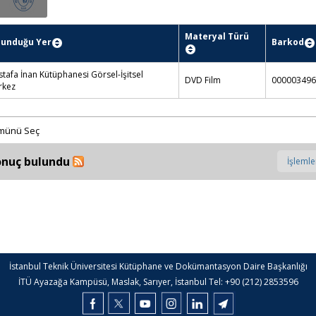
Materyal Türü
lunduğu Yer
Barkod
tafa İnan Kütüphanesi Görsel-İşitsel
DVD Film
000003496
rkez
münü Seç
onuç bulundu
İstanbul Teknik Üniversitesi Kütüphane ve Dokümantasyon Daire Başkanlığı
İTÜ Ayazağa Kampüsü, Maslak, Sarıyer, İstanbul Tel: +90 (212) 2853596