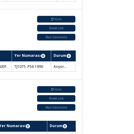
📑 Alıntı
Direkt Link
Marc Görünümü
Yer Numarası
Durum
8001
TJ1075 .P56 1990
Arıyor...
📑 Alıntı
Direkt Link
Marc Görünümü
Yer Numarası
Durum