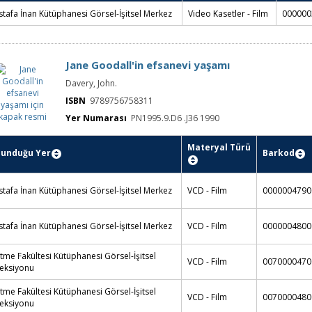
tafa İnan Kütüphanesi Görsel-İşitsel Merkez
Video Kasetler - Film
000000
Jane Goodall'in efsanevi yaşamı
Jane
Davery, John.
Goodall'in
efsanevi
yaşamı için
ISBN
9789756758311
kapak resmi
Yer Numarası
PN1995.9.D6 .J36 1990
Materyal Türü
lunduğu Yer
Barkod
tafa İnan Kütüphanesi Görsel-İşitsel Merkez
VCD - Film
0000004790
tafa İnan Kütüphanesi Görsel-İşitsel Merkez
VCD - Film
0000004800
etme Fakültesi Kütüphanesi Görsel-İşitsel
VCD - Film
0070000470
eksiyonu
etme Fakültesi Kütüphanesi Görsel-İşitsel
VCD - Film
0070000480
eksiyonu