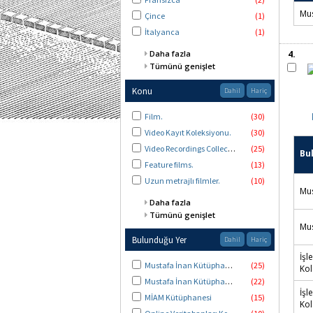
Mus
Çince
(1)
İtalyanca
(1)
Daha fazla
4.
Tümünü genişlet
Konu
Dahil
Hariç
Film.
(30)
Video Kayıt Koleksiyonu.
(30)
Video Recordings Collection.
(25)
Bu
Feature films.
(13)
Uzun metrajlı filmler.
(10)
Mus
Daha fazla
Tümünü genişlet
Mus
Bulunduğu Yer
Dahil
Hariç
İşl
Mustafa İnan Kütüphanesi Görsel-İşitsel Merkez
(25)
Kol
Mustafa İnan Kütüphanesi
(22)
İşl
MİAM Kütüphanesi
(15)
Kol