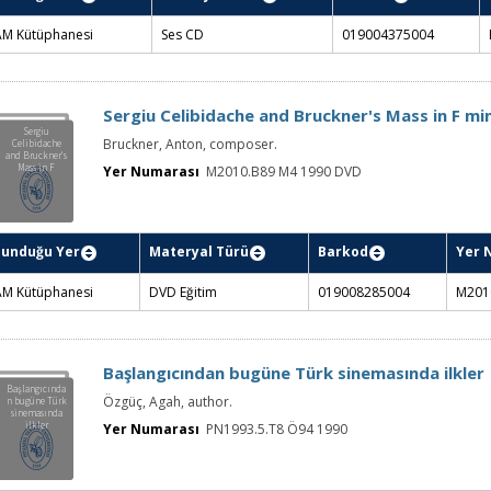
AM Kütüphanesi
Ses CD
019004375004
Sergiu Celibidache and Bruckner's Mass in F mi
Sergiu
Bruckner, Anton, composer.
Celibidache
and Bruckner's
Mass in F
Yer Numarası
M2010.B89 M4 1990 DVD
minor
lunduğu Yer
Materyal Türü
Barkod
Yer 
AM Kütüphanesi
DVD Eğitim
019008285004
M201
Başlangıcından bugüne Türk sinemasında ilkler
Başlangıcında
Özgüç, Agah, author.
n bugüne Türk
sinemasında
ilkler
Yer Numarası
PN1993.5.T8 Ö94 1990