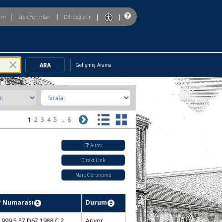
|
|
|
|
rim
İstek Formları
Dili değiştir
To enable accessibility mode, return to the beginning of the page and u
Gelişmiş Arama
1
2
3
4
5
..
8
📑 Alıntı
Direkt Link
Marc Görünümü
r Numarası
Durum
999.5.P7 D67 1988 C.2
Arıyor...