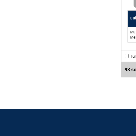
Bu
Mus
Me
Tü
93 s