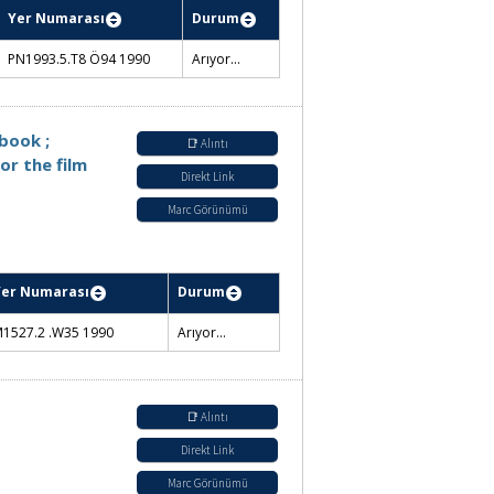
Yer Numarası
Durum
PN1993.5.T8 Ö94 1990
Arıyor...
book ;
📑 Alıntı
or the film
Direkt Link
Marc Görünümü
Yer Numarası
Durum
1527.2 .W35 1990
Arıyor...
📑 Alıntı
Direkt Link
Marc Görünümü