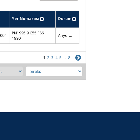
Yer Numarası
Durum
PN1995.9.C55 F86
004
Arıyor...
1990
1
2
3
4
5
..
8