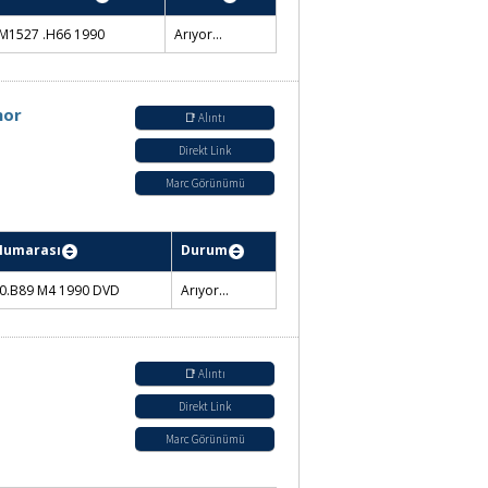
M1527 .H66 1990
Arıyor...
nor
📑 Alıntı
Direkt Link
Marc Görünümü
Numarası
Durum
0.B89 M4 1990 DVD
Arıyor...
📑 Alıntı
Direkt Link
Marc Görünümü