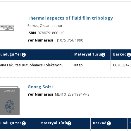
Thermal aspects of fluid film tribology
Pinkus, Oscar, author.
ISBN
9780791800119
Yer Numarası
TJ1075 .P56 1990
lunduğu Yer
Materyal Türü
Barkod
ina Fakültesi Kütüphanesi Koleksiyonu
Kitap
00300347
Georg Solti
Georg Solti
Yer Numarası
ML410 .S59 199? VHS
lunduğu Yer
Materyal Türü
Barkod