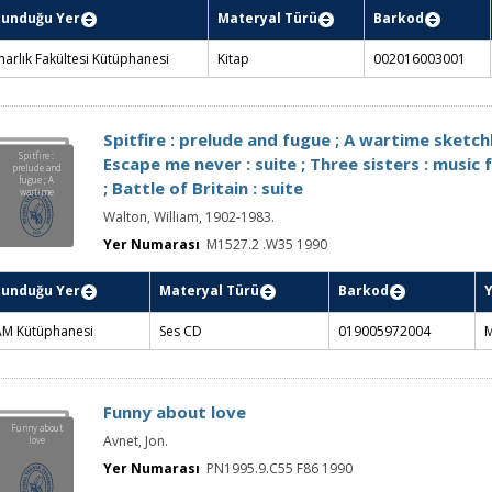
lunduğu Yer
Materyal Türü
Barkod
arlık Fakültesi Kütüphanesi
Kitap
002016003001
Spitfire : prelude and fugue ; A wartime sketch
Spitfire :
Escape me never : suite ; Three sisters : music f
prelude and
fugue ; A
; Battle of Britain : suite
wartime
sketchbook ;
Walton, William, 1902-1983.
Escape me
never : suite ;
Three sisters :
Yer Numarası
M1527.2 .W35 1990
music for the
film ; Battle of
Britain : suite
lunduğu Yer
Materyal Türü
Barkod
AM Kütüphanesi
Ses CD
019005972004
M
Funny about love
Funny about
Avnet, Jon.
love
Yer Numarası
PN1995.9.C55 F86 1990