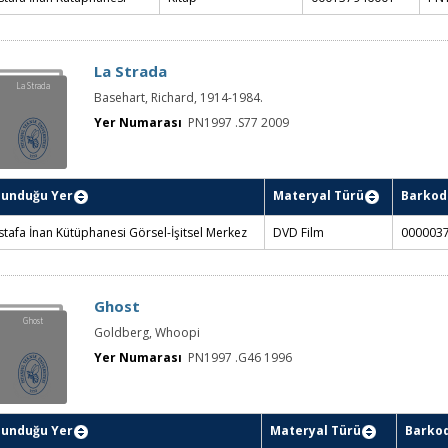
La Strada
La Strada
Basehart, Richard, 1914-1984.
Yer Numarası
PN1997 .S77 2009
lunduğu Yer
Materyal Türü
Barkod
tafa İnan Kütüphanesi Görsel-İşitsel Merkez
DVD Film
000003
Ghost
Ghost
Goldberg, Whoopi
Yer Numarası
PN1997 .G46 1996
lunduğu Yer
Materyal Türü
Barko