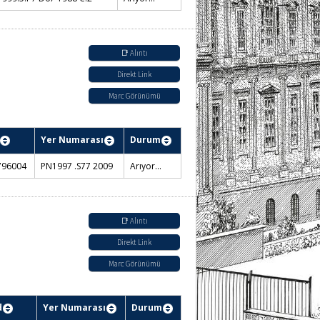
📑 Alıntı
Direkt Link
Marc Görünümü
Yer Numarası
Durum
796004
PN1997 .S77 2009
Arıyor...
📑 Alıntı
Direkt Link
Marc Görünümü
d
Yer Numarası
Durum