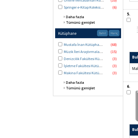
Online Veritabanları Koleksiyonu
(10)
Springer e-Kitap Koleksiyonu
(6)
5.
Daha fazla
Tümünü genişlet
Kütüphane
Dahil
Hariç
Mustafa İnan Kütüphanesi
(68)
Müzik İleri Araştırmalar Merkezi Kütüphanesi
(15)
Bu
Denizcilik Fakültesi Kütüphanesi
(3)
İşletme Fakültesi Kütüphanesi
(3)
Mak
Makina Fakültesi Kütüphanesi
(3)
Daha fazla
6.
Tümünü genişlet
Bu