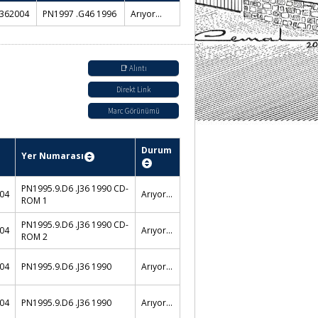
362004
PN1997 .G46 1996
Arıyor...
📑 Alıntı
Direkt Link
Marc Görünümü
Durum
Yer Numarası
PN1995.9.D6 .J36 1990 CD-
04
Arıyor...
ROM 1
PN1995.9.D6 .J36 1990 CD-
04
Arıyor...
ROM 2
04
PN1995.9.D6 .J36 1990
Arıyor...
04
PN1995.9.D6 .J36 1990
Arıyor...