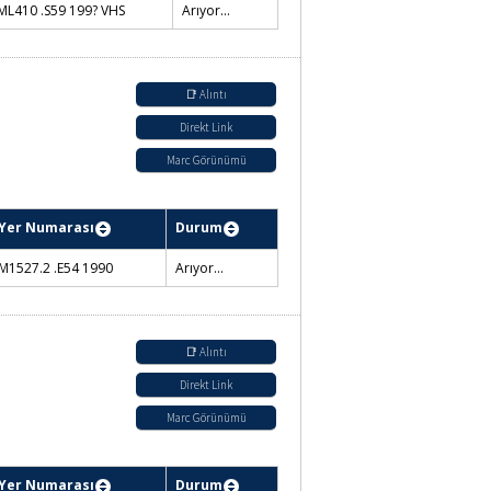
ML410 .S59 199? VHS
Arıyor...
📑 Alıntı
Direkt Link
Marc Görünümü
Yer Numarası
Durum
M1527.2 .E54 1990
Arıyor...
📑 Alıntı
Direkt Link
Marc Görünümü
Yer Numarası
Durum