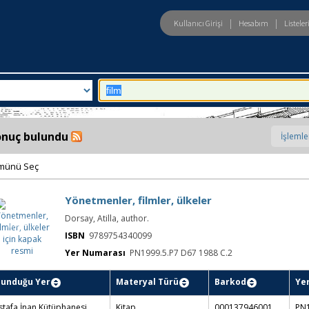
|
|
Kullanıcı Girişi
Hesabım
Listele
eld
Arama:
onuç bulundu
münü Seç
Yönetmenler, filmler, ülkeler
Yönetmenler,
Dorsay, Atilla, author.
filmler,
ülkeler için
kapak resmi
ISBN
9789754340099
Yer Numarası
PN1999.5.P7 D67 1988 C.2
lunduğu Yer
Materyal Türü
Barkod
Ye
tafa İnan Kütüphanesi
Kitap
000137946001
PN1