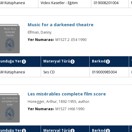
AM Kütüphanesi
Video Kasetler - Eğitim
019008201004
Music for a darkened theatre
Music for a
Elfman, Danny.
darkened
theatre
Yer Numarası
M1527.2 .E54 1990
lunduğu Yer
Materyal Türü
Barkod
AM Kütüphanesi
Ses CD
019000985004
Les misérables complete film score
Les misérables
Honegger, Arthur, 1892-1955, author.
complete film
score
Yer Numarası
M1527 .H66 1990
lunduğu Yer
Materyal Türü
Barkod