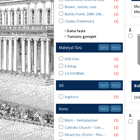
Mus
Brown, James, cast.
(1)
Me
Butler, Frank, 1890-1967, senarist.
(1)
Clarke, Frederick S.
(1)
2.
Daha fazla
Tümünü genişlet
Materyal Türü
Dahil
Hariç
DVD Film
(1)
E-Kitap
(1)
1:EJOURNAL
(1)
Dil
Dahil
Hariç
Bu
İngilizce
(3)
Onl
Konu
Dahil
Hariç
3.
Bilim -- Veritabanları
(1)
Catholic Church -- Clergy -- Drama.
(1)
Ebrary Inc. (Firm) -- Periodicals -- Databases.
(1)