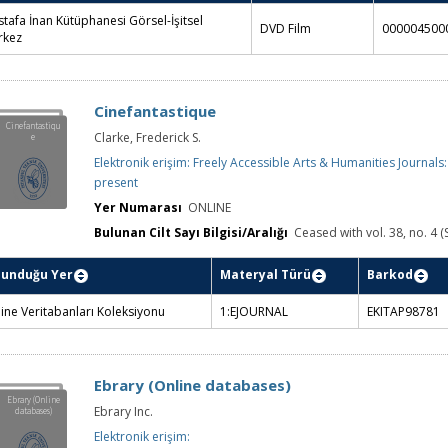
tafa İnan Kütüphanesi Görsel-İşitsel
DVD Film
000004500
rkez
Cinefantastique
Cinefantastiqu
Clarke, Frederick S.
e
Elektronik erişim: Freely Accessible Arts & Humanities Journals
present
Yer Numarası
ONLINE
Bulunan Cilt Sayı Bilgisi/Aralığı
Ceased with vol. 38, no. 4 (
lunduğu Yer
Materyal Türü
Barkod
ine Veritabanları Koleksiyonu
1:EJOURNAL
EKITAP98781
Ebrary (Online databases)
Ebrary (Online
Ebrary Inc.
databases)
Elektronik erişim: