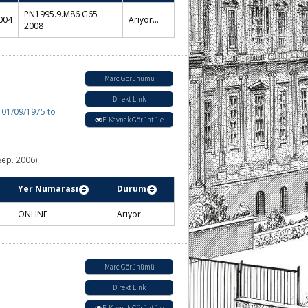
PN1995.9.M86 G65
004
Arıyor...
2008
Marc Görünümü
Direkt Link
: 01/09/1975 to
E-Kaynak Görüntüle
Sep. 2006)
Yer Numarası
Durum
ONLINE
Arıyor...
Marc Görünümü
Direkt Link