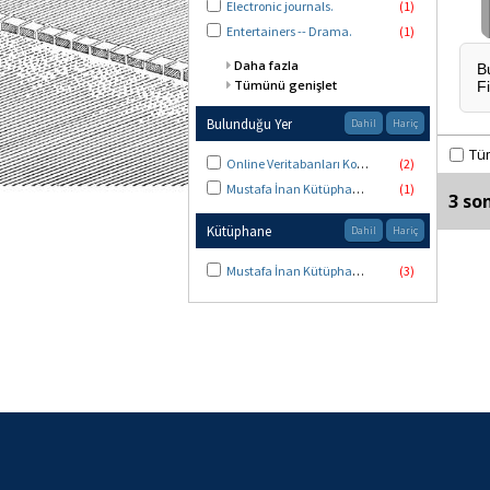
Electronic journals.
(1)
Entertainers -- Drama.
(1)
Daha fazla
B
Tümünü genişlet
F
Bulunduğu Yer
Dahil
Hariç
Tü
Online Veritabanları Koleksiyonu
(2)
Mustafa İnan Kütüphanesi Görsel-İşitsel Merkez
(1)
3 so
Kütüphane
Dahil
Hariç
Mustafa İnan Kütüphanesi
(3)