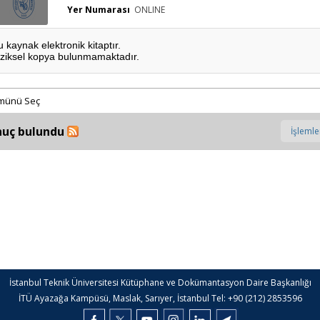
Yer Numarası
ONLINE
u kaynak elektronik kitaptır.
iziksel kopya bulunmamaktadır.
münü Seç
nuç bulundu
İstanbul Teknik Üniversitesi Kütüphane ve Dokümantasyon Daire Başkanlığı
İTÜ Ayazağa Kampüsü, Maslak, Sarıyer, İstanbul Tel: +90 (212) 2853596