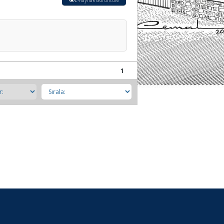
E-Kaynak Görüntüle
1