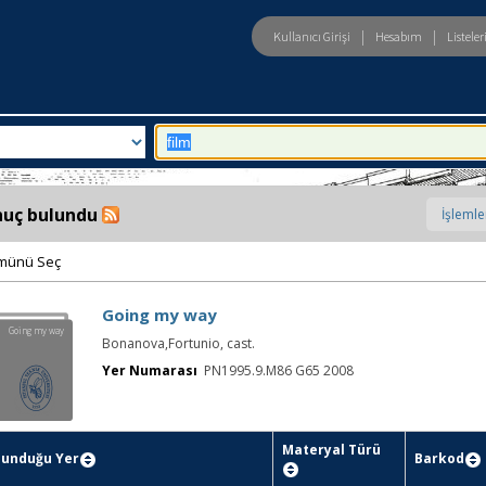
|
|
Kullanıcı Girişi
Hesabım
Listele
eld
Arama:
nuç bulundu
münü Seç
Going my way
Going my way
Bonanova,Fortunio, cast.
Yer Numarası
PN1995.9.M86 G65 2008
Materyal Türü
lunduğu Yer
Barkod