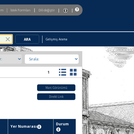
|
|
|
|
rim
İstek Formları
Dili değiştir
To enable accessibility mode, return to the beginning of the page and u
Gelişmiş Arama
1
Marc Görünümü
Direkt Link
Durum
Yer Numarası