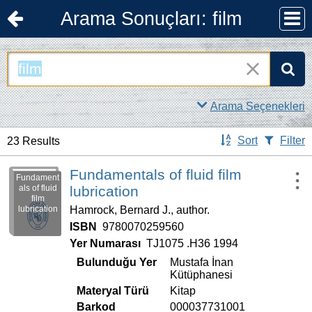
Arama Sonuçları: film
Arama:
Use the 
Arama Seçenekleri
Sort
Filter
23 Results
Fundamentals of fluid film
Fundament
als of fluid
lubrication
film
Hamrock, Bernard J., author.
lubrication
ISBN
9780070259560
Yer Numarası
TJ1075 .H36 1994
Bulunduğu Yer
Mustafa İnan
Kütüphanesi
Materyal Türü
Kitap
Barkod
000037731001