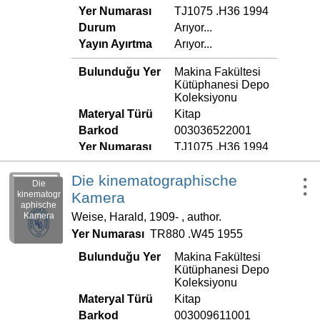
Yer Numarası
TJ1075 .H36 1994
Durum
Arıyor...
Yayın Ayırtma
Arıyor...
Bulunduğu Yer
Makina Fakültesi
Kütüphanesi Depo
Koleksiyonu
Materyal Türü
Kitap
Barkod
003036522001
Yer Numarası
TJ1075 .H36 1994
Durum
Arıyor...
Die kinematographische
Yayın Ayırtma
Arıyor...
Die
kinematogr
Kamera
aphische
Weise, Harald, 1909- , author.
Kamera
Yer Numarası
TR880 .W45 1955
Bulunduğu Yer
Makina Fakültesi
Kütüphanesi Depo
Koleksiyonu
Materyal Türü
Kitap
Barkod
003009611001