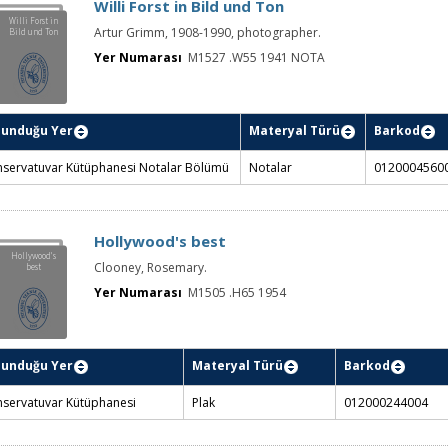
Materyal
Yer Numara
lunduğu Yer
Türü
Barkod
servatuvar Kütüphanesi
M1527.2 C56
Ses CD
012001170004
sel İşitsel Bölümü
1995 CD RO
Willi Forst in Bild und Ton
Willi Forst in
Artur Grimm, 1908-1990, photographer.
Bild und Ton
Yer Numarası
M1527 .W55 1941 NOTA
Materyal
Yer Numar
lunduğu Yer
Türü
Barkod
servatuvar Kütüphanesi
M1527 .W5
Notalar
012000456006
talar Bölümü
1941 NOTA