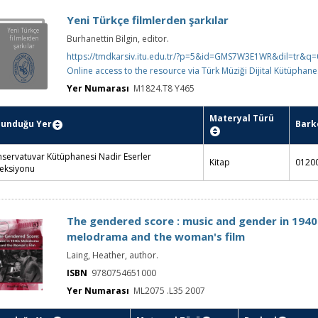
Hollywood's best
Hollywood's
Clooney, Rosemary.
best
Yer Numarası
M1505 .H65 1954
lunduğu Yer
Materyal Türü
Barkod
servatuvar Kütüphanesi
Plak
012000244004
Yeni Türkçe filmlerden şarkılar
Yeni Türkçe
Burhanettin Bilgin, editor.
filmlerden
şarkılar
https://tmdkarsiv.itu.edu.tr/?p=5&id=GMS7W3E1WR&dil=tr&q
Online access to the resource via Türk Müziği Dijital Kütüphane
Yer Numarası
M1824.T8 Y465
Materyal Türü
lunduğu Yer
Barkod
servatuvar Kütüphanesi Nadir Eserler