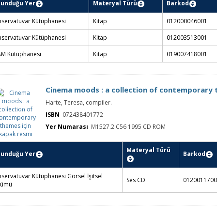
Görüntünün müziği müziğin görüntüsü
Görüntünün
Kılıçbay, Barış, editor.
müziği
müziğin
görüntüsü için
ISBN
9789758434701
kapak resmi
Yer Numarası
ML2075 .G67 2004
lunduğu Yer
Materyal Türü
Barkod
Yer Numar
servatuvar Kütüphanesi
Kitap
012000046001
ML2075 .G6
servatuvar Kütüphanesi
Kitap
012003513001
ML2075 .G6
AM Kütüphanesi
Kitap
019007418001
ML2075 .G6
Cinema moods : a collection of contemporary
Cinema moods
Harte, Teresa, compiler.
: a collection of
contemporary
themes için
ISBN
072438401772
kapak resmi
Yer Numarası
M1527.2 C56 1995 CD ROM