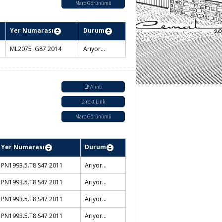
Marc Görünümü
ası
Durum
rch results by year.
7 2014
Konservatuvar Kütüphanesi / Rafta
📑 Alıntı
Direkt Link
Marc Görünümü
sı
Durum
S47
Mustafa İnan Kütüphanesi / Rafta
S47
Mustafa İnan Kütüphanesi / Rafta