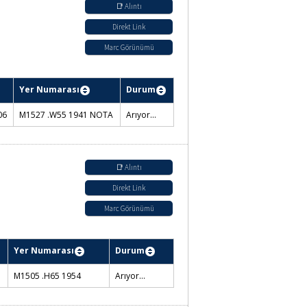
sı
Durum
Konservatuvar Kütüphanesi Görsel-
M
İşitsel Koleksiyon / Rafta
📑 Alıntı
Direkt Link
Marc Görünümü
ası
Durum
5
Konservatuvar Kütüphanesi Notalar
Bölümü / Rafta