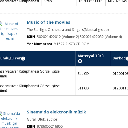
servatuvar Kütüphanesi
Kitap
012006110001
ML2075 .İ45
Music of the movies
Music of the
The Starlight Orchestra and Singers(Musical group)
movies için
kapak resmi
ISBN
502021422012 (Volume 2) 502021422032 (Volume 4)
Yer Numarası
M1527.2 .S73 CD-ROM
Materyal
Yer
lunduğu Yer
Türü
Barkod
Numarası
servatuvar Kütüphanesi
M1527.2 .S
Ses CD
012001088004
sel İşitsel Bölümü
CD-ROM
servatuvar Kütüphanesi
M1527.2 .S
Ses CD
012001106004
sel İşitsel Bölümü
CD-ROM
Sinema'da elektronik müzik
Sinema'da
Güral, Ufuk, author.
elektronik
müzik için