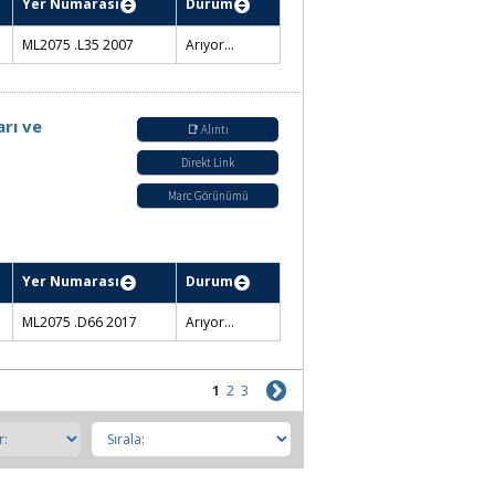
52001
M1824.T8 Y465
Verilmez
s
📑 Alıntı
Direkt Link
Marc Görünümü
ası
Durum
 2007
Konservatuvar Kütüphanesi / Rafta
rı ve
📑 Alıntı
Direkt Link
Marc Görünümü