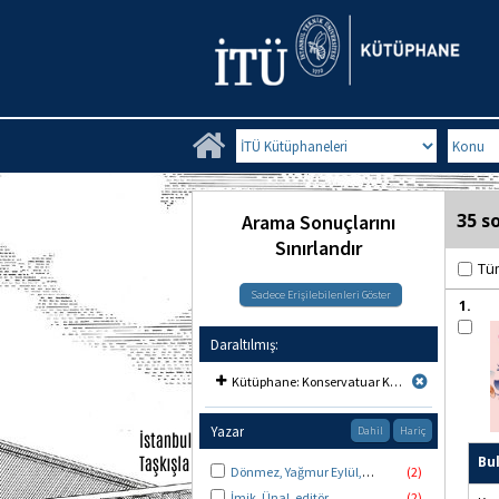
Search Limit
Search Fi
35 s
Arama Sonuçlarını
Sınırlandır
Tü
1.
Daraltılmış:
Included
Kütüphane: Konservatuar Kütüphanesi
Yazar
Dahil
Hariç
Bu
Dönmez, Yağmur Eylül, author.
(2)
İmik, Ünal, editör.
(2)