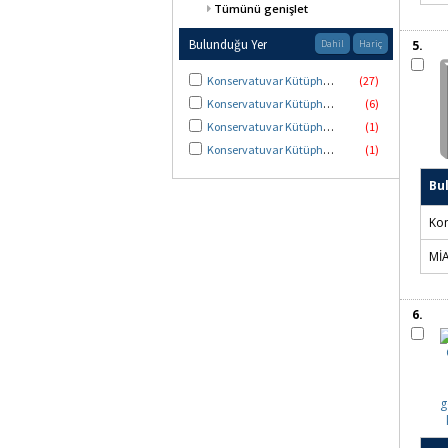
Tümünü genişlet
Mus
Bulunduğu Yer
Dahil
Hariç
Kon
Konservatuvar Kütüphanesi
(27)
Kü
Konservatuvar Kütüphanesi Görsel İşitsel Bölümü
(6)
Konservatuvar Kütüphanesi Nadir Eserler Koleksiyonu
(1)
5.
Konservatuvar Kütüphanesi Notalar Bölümü
(1)
Bu
Kon
Kü
Mİ