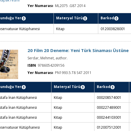
kapak resmi
ISBN
9786055216955
Yer Numarası
ML2075 .G87 2014
lunduğu Yer
Materyal Türü
Barkod
Yer Numar
 for use with a date range slider. Switch to Years view for a more detailed breakdown of sea
servatuvar Kütüphanesi
Kitap
012003828001
ML2075 .G8
20 Film 20 Deneme: Yeni Türk Sinaması Üstüne
Serdar, Mehmet, author.
ISBN
9786054209156
Yer Numarası
PN1993.5.T8 S47 2011
Materyal Türü
lunduğu Yer
Barkod
Yer Numara
PN1993.5.T8 
tafa İnan Kütüphanesi
Kitap
000208574001
2011
PN1993.5.T8 
tafa İnan Kütüphanesi
Kitap
000227489001
2011