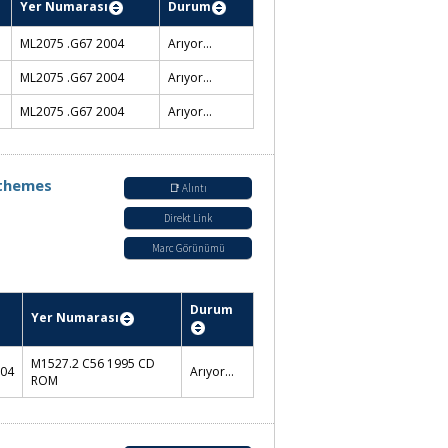
📑 Alıntı
Direkt Link
Marc Görünümü
ası
Durum
7 2004
Konservatuvar Kütüphanesi / Rafta
7 2004
Konservatuvar Kütüphanesi / Rafta
7 2004
MİAM Kütüphanesi / Rafta
 themes
📑 Alıntı
Direkt Link
Marc Görünümü