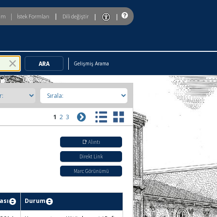
|
|
|
|
rim
İstek Formları
Dili değiştir
To enable accessibility mode, return to the beginning of the page and u
Gelişmiş Arama
1
2
3
📑 Alıntı
Direkt Link
Marc Görünümü
ası
Durum