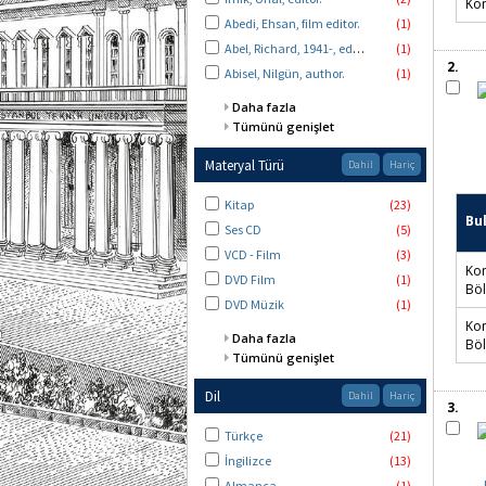
Kon
Abedi, Ehsan, film editor.
(1)
Abel, Richard, 1941-, editör.
(1)
2.
Abisel, Nilgün, author.
(1)
Daha fazla
Tümünü genişlet
Materyal Türü
Dahil
Hariç
Kitap
(23)
Ses CD
(5)
Bu
VCD - Film
(3)
DVD Film
(1)
Kon
DVD Müzik
(1)
Gör
Daha fazla
Kon
Tümünü genişlet
Gör
Dil
Dahil
Hariç
3.
Türkçe
(21)
İngilizce
(13)
Almanca
(1)