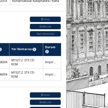
 2014
Konservatuvar Kütüphanesi / Rafta
📑 Alıntı
Direkt Link
Marc Görünümü
Durum
73
Konservatuvar Kütüphanesi Görsel-
İşitsel Koleksiyon / Rafta
73
Konservatuvar Kütüphanesi Görsel-
İşitsel Koleksiyon / Rafta
📑 Alıntı
Direkt Link