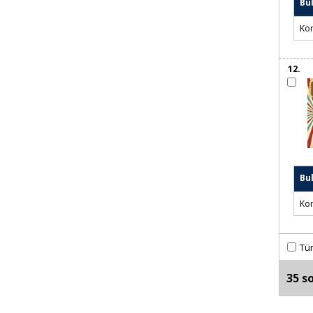
Kol
11.
Bu
Kon
12.