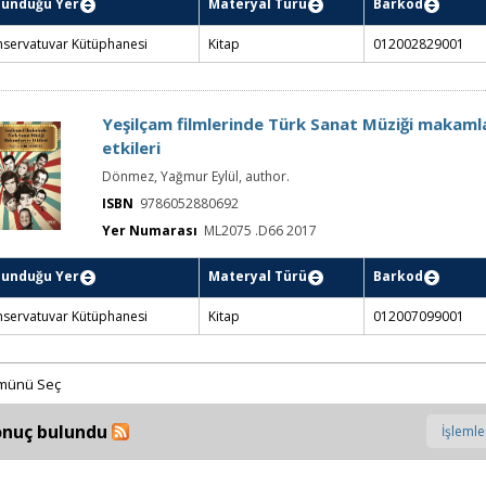
Kitap
0120081
eksiyonu
The gendered score : music and gender in 1940
melodrama and the woman's film
Laing, Heather, author.
ISBN
9780754651000
Yer Numarası
ML2075 .L35 2007
lunduğu Yer
Materyal Türü
Barkod
Yer Numar
servatuvar Kütüphanesi
Kitap
012002829001
ML2075 .L35
Yeşilçam filmlerinde Türk Sanat Müziği makamla
etkileri
Dönmez, Yağmur Eylül, author.
ISBN
9786052880692
Yer Numarası
ML2075 .D66 2017