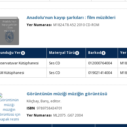
PN1993.5.T8 
tafa İnan Kütüphanesi
Kitap
000244103001
2011
servatuvar
PN1993.5.T8 
Kitap
012007512001
tüphanesi
2011
Anadolu'nun kayıp şarkıları : film müzikleri
Anadolu'nun
Yer Numarası
M1824.T8 A52 2010 CD-ROM
kayıp şarkıları
: film
müzikleri
Materyal Türü
lunduğu Yer
Barkod
Yer Numarası
servatuvar
Ses CD
012000764004
M1824.T8 A52 2
tüphanesi
M1824.T8 A52 2
AM Kütüphanesi
Ses CD
019021414004
ROM