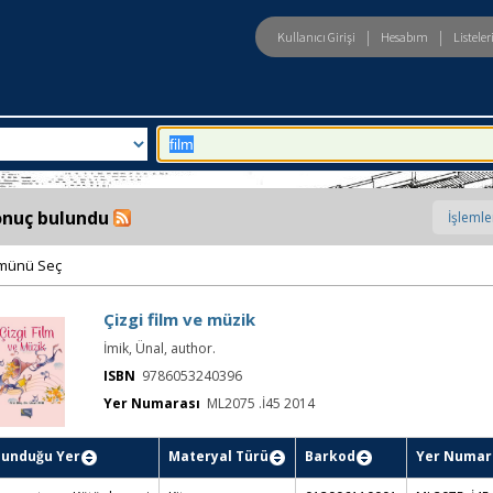
|
|
Kullanıcı Girişi
Hesabım
Listele
eld
Arama:
onuç bulundu
münü Seç
Çizgi film ve müzik
İmik, Ünal, author.
ISBN
9786053240396
Yer Numarası
ML2075 .İ45 2014
lunduğu Yer
Materyal Türü
Barkod
Yer Numar