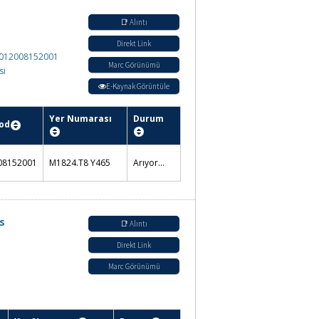
📑 Alıntı
Direkt Link
Marc Görünümü
Yer Numarası
Durum
M1505 .H65 1954
Ödünç Verilmez
📑 Alıntı
Direkt Link
=012008152001
Marc Görünümü
si
E-Kaynak Görüntüle
Yer Numarası
Durum
Ödünç