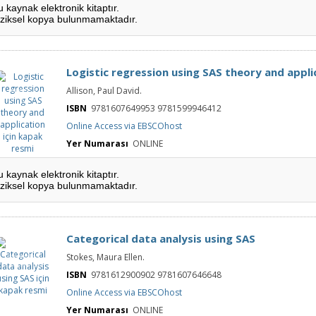
u kaynak elektronik kitaptır.
iziksel kopya bulunmamaktadır.
Logistic regression using SAS theory and appli
Logistic
Allison, Paul David.
regression
using SAS
theory and
ISBN
9781607649953 9781599946412
application
için kapak
Online Access via EBSCOhost
resmi
Yer Numarası
ONLINE
u kaynak elektronik kitaptır.
iziksel kopya bulunmamaktadır.
Categorical data analysis using SAS
Categorical
Stokes, Maura Ellen.
data analysis
using SAS için
kapak resmi
ISBN
9781612900902 9781607646648
Online Access via EBSCOhost
Yer Numarası
ONLINE