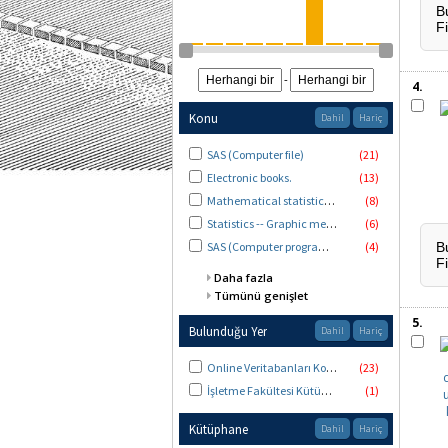
B
F
From Publication Year
To Publication Year
-
4.
Konu
Dahil
Hariç
SAS (Computer file)
(21)
Electronic books.
(13)
Mathematical statistics -- Data processing.
(8)
Statistics -- Graphic methods.
(6)
SAS (Computer program language)
(4)
B
F
Daha fazla
Tümünü genişlet
5.
Bulunduğu Yer
Dahil
Hariç
Online Veritabanları Koleksiyonu
(23)
İşletme Fakültesi Kütüphanesi
(1)
Kütüphane
Dahil
Hariç