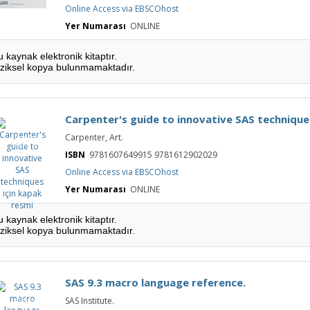
Online Access via EBSCOhost
Yer Numarası
ONLINE
u kaynak elektronik kitaptır.
iziksel kopya bulunmamaktadır.
Carpenter's guide to innovative SAS technique
Carpenter's
Carpenter, Art.
guide to
innovative SAS
techniques
ISBN
9781607649915 9781612902029
için kapak
resmi
Online Access via EBSCOhost
Yer Numarası
ONLINE
u kaynak elektronik kitaptır.
iziksel kopya bulunmamaktadır.
SAS 9.3 macro language reference.
SAS 9.3 macro
SAS Institute.
language
reference. için