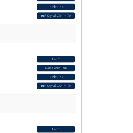
Direkt Link
E-Kaynak Görüntüle
📑 Alıntı
Marc Görünümü
Direkt Link
E-Kaynak Görüntüle
📑 Alıntı