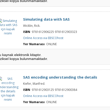
iziksel kopya bulunmamaktadır.
Simulating data with SAS
Simulating
Wicklin, Rick.
data with SAS
için kapak
resmi
ISBN
9781612906225 9781612903323
Online Access via EBSCOhost
Yer Numarası
ONLINE
u kaynak elektronik kitaptır.
iziksel kopya bulunmamaktadır.
SAS encoding understanding the details
SAS encoding
Kiefer, Manfred.
understanding
the details için
kapak resmi
ISBN
9781612903125 9781612900384
Online Access via EBSCOhost
 for use with a date range slider. Switch to Years view for a more detailed breakdown of sea
Yer Numarası
ONLINE