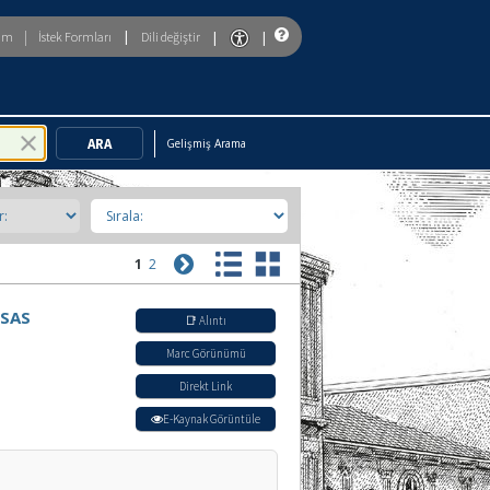
|
|
|
|
rim
İstek Formları
Dili değiştir
To enable accessibility mode, return to the beginning of the page and u
Gelişmiş Arama
1
2
 SAS
📑 Alıntı
Marc Görünümü
Direkt Link
E-Kaynak Görüntüle