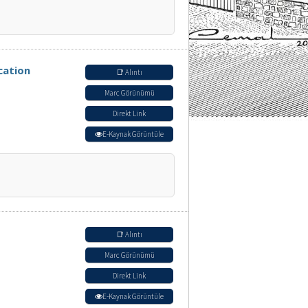
cation
📑 Alıntı
Marc Görünümü
Direkt Link
E-Kaynak Görüntüle
📑 Alıntı
Marc Görünümü
Direkt Link
E-Kaynak Görüntüle