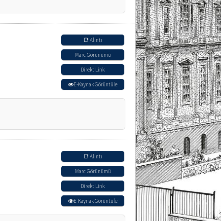
📑 Alıntı
Marc Görünümü
Direkt Link
E-Kaynak Görüntüle
📑 Alıntı
Marc Görünümü
Direkt Link
rch results by year.
E-Kaynak Görüntüle