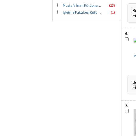
Mustafa İnan Kütüphanesi
(23)
B
İşletme Fakültesi Kütüphanesi
(1)
F
6.
B
F
7.