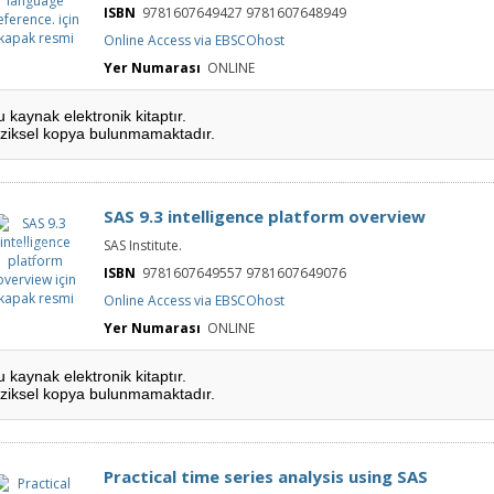
kapak resmi
ISBN
9781607649427 9781607648949
Online Access via EBSCOhost
Yer Numarası
ONLINE
u kaynak elektronik kitaptır.
iziksel kopya bulunmamaktadır.
SAS 9.3 intelligence platform overview
SAS 9.3
SAS Institute.
intelligence
platform
overview için
ISBN
9781607649557 9781607649076
kapak resmi
Online Access via EBSCOhost
Yer Numarası
ONLINE
u kaynak elektronik kitaptır.
iziksel kopya bulunmamaktadır.
Practical time series analysis using SAS
Practical time