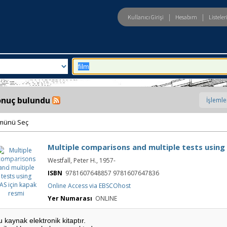
|
|
Kullanıcı Girişi
Hesabım
Listele
eld
Arama:
onuç bulundu
münü Seç
Multiple comparisons and multiple tests using
Multiple
Westfall, Peter H., 1957-
comparisons
and multiple
tests using SAS
ISBN
9781607648857 9781607647836
için kapak
resmi
Online Access via EBSCOhost
Yer Numarası
ONLINE
u kaynak elektronik kitaptır.