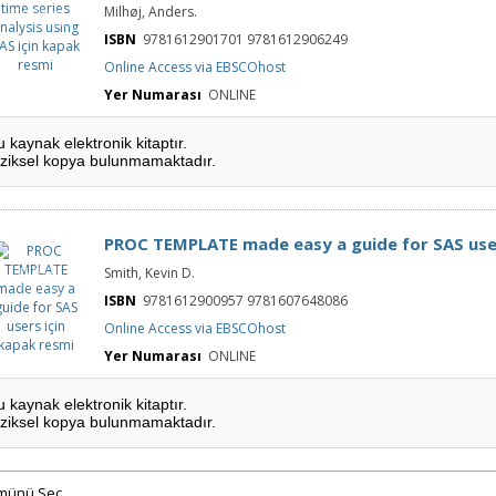
Milhøj, Anders.
series analysis
using SAS için
kapak resmi
ISBN
9781612901701 9781612906249
Online Access via EBSCOhost
Yer Numarası
ONLINE
u kaynak elektronik kitaptır.
iziksel kopya bulunmamaktadır.
PROC TEMPLATE made easy a guide for SAS use
PROC
Smith, Kevin D.
TEMPLATE
made easy a
guide for SAS
ISBN
9781612900957 9781607648086
users için
kapak resmi
Online Access via EBSCOhost
Yer Numarası
ONLINE
u kaynak elektronik kitaptır.
iziksel kopya bulunmamaktadır.
münü Seç