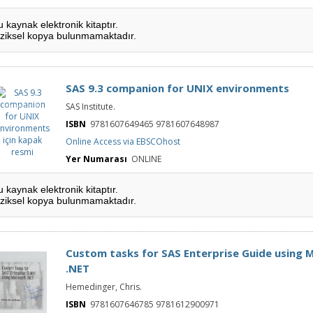
u kaynak elektronik kitaptır.
iziksel kopya bulunmamaktadır.
SAS 9.3 companion for UNIX environments
SAS 9.3
SAS Institute.
companion for
UNIX
environments
ISBN
9781607649465 9781607648987
için kapak
resmi
Online Access via EBSCOhost
Yer Numarası
ONLINE
u kaynak elektronik kitaptır.
iziksel kopya bulunmamaktadır.
Custom tasks for SAS Enterprise Guide using 
.NET
Hemedinger, Chris.
ISBN
9781607646785 9781612900971