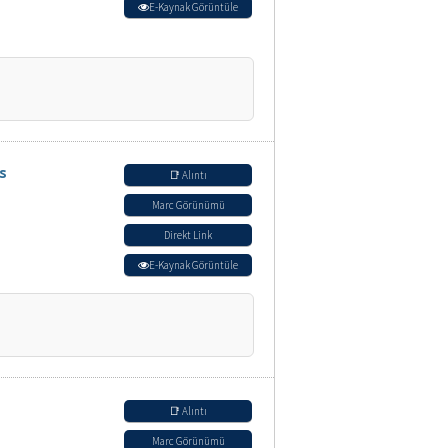
E-Kaynak Görüntüle
s
📑 Alıntı
Marc Görünümü
Direkt Link
E-Kaynak Görüntüle
📑 Alıntı
Marc Görünümü