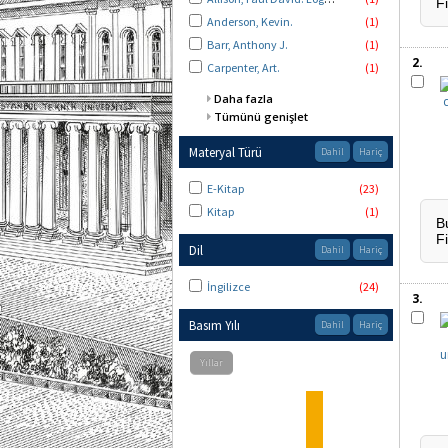
F
Anderson, Kevin.
(1)
Barr, Anthony J.
(1)
2.
Carpenter, Art.
(1)
Daha fazla
Tümünü genişlet
Materyal Türü
Dahil
Hariç
E-Kitap
(23)
Kitap
(1)
B
F
Dil
Dahil
Hariç
İngilizce
(24)
3.
Basım Yılı
Dahil
Hariç
This graph shows the distribution of publication dates