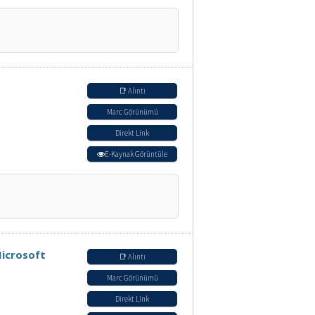
📑 Alıntı
Marc Görünümü
Direkt Link
E-Kaynak Görüntüle
Microsoft
📑 Alıntı
Marc Görünümü
Direkt Link